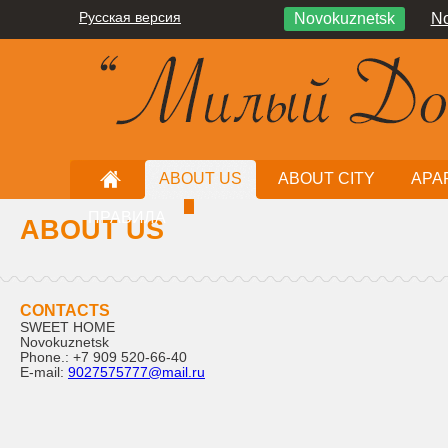
Русская версия
Novokuznetsk
No
ABOUT US
ABOUT CITY
APA
ПРАВИЛА
ABOUT US
CONTACTS
SWEET HOME
Novokuznetsk
Phone.:
+7 909 520-66-40
E-mail:
9027575777@mail.ru