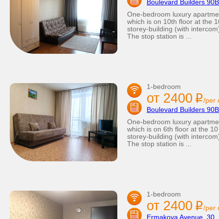
Boulevard Builders 90B
One-bedroom luxury apartme
which is on 10th floor at the 1
storey-building (with intercom
The stop station is ...
1-bedroom
от 2400
i
/per
Boulevard Builders 90B 
One-bedroom luxury apartme
which is on 6th floor at the 10
storey-building (with intercom
The stop station is ...
1-bedroom
от 2400
i
/per
Ermakova Avenue, 30