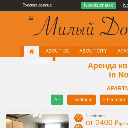
Русская версия
Novokuznetsk
No
ABOUT US
ABOUT CITY
APA
ПРАВИЛА
Аренда кв
in N
APART
All
1 bedroom
2 bedroom
1-bedroom
от 2400
i
/per