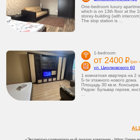
One-bedroom luxury apartme
which is on 13th floor at the 1
storey-building (with intercom
The stop station is ...
1-bedroom
от 2400
i
/per
ул. Циолковского 60
1 комнатная квартира на 2 
5-ти этажного нового дома.
Площадь 30 кв.м. Консьерж.
Рядом: Бульвар героев, инс
...
AL
«Экспертно-сравнительный анализ компании - https://www.ana